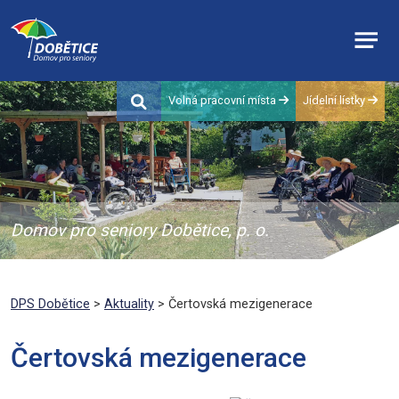
Volná pracovní místa
Jídelní lístky
Domov pro seniory Dobětice, p. o.
DPS Dobětice
>
Aktuality
> Čertovská mezigenerace
Čertovská mezigenerace