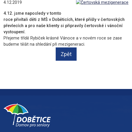
4.12.2019
4.12. jsme naposledy v tomto
roce přivítali děti z MŠ v Doběticích, které přišly v čertovských
převlecích a pro naše klienty si připravily čertovské i vánoční
vystoupení.
Přejeme třídě Rybiček krásné Vánoce a v novém roce se zase
budeme těšit na shledání při mezigeneraci.
Zpět