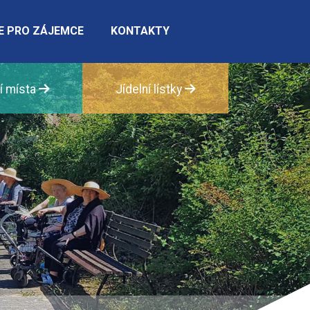
E PRO ZÁJEMCE
KONTAKTY
í místa
Jídelní lístky