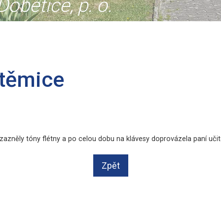
obětice, p. o.
těmice
lcí, zazněly tóny flétny a po celou dobu na klávesy doprovázela paní u
Zpět