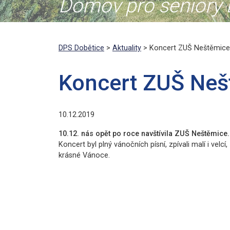
Domov pro seniory D
DPS Dobětice
>
Aktuality
> Koncert ZUŠ Neštěmice
Koncert ZUŠ Neš
10.12.2019
10.12. nás opět po roce navštívila ZUŠ Neštěmice.
Koncert byl plný vánočních písní, zpívali malí i ve
krásné Vánoce.