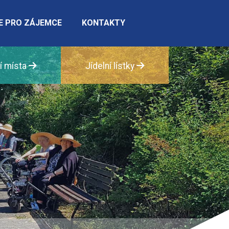
E PRO ZÁJEMCE
KONTAKTY
í místa
Jídelní lístky