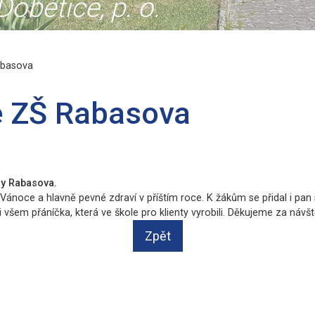
obětice, p. o.
abasova
e ZŠ Rabasova
oly Rabasova.
 Vánoce a hlavně pevné zdraví v příštím roce. K žákům se přidal i pa
li všem přáníčka, která ve škole pro klienty vyrobili. Děkujeme za návšt
Zpět