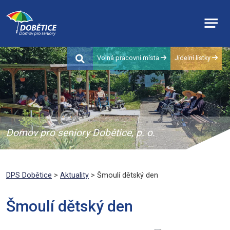
Volná pracovní místa
Jídelní lístky
Domov pro seniory Dobětice, p. o.
DPS Dobětice
>
Aktuality
> Šmoulí dětský den
Šmoulí dětský den