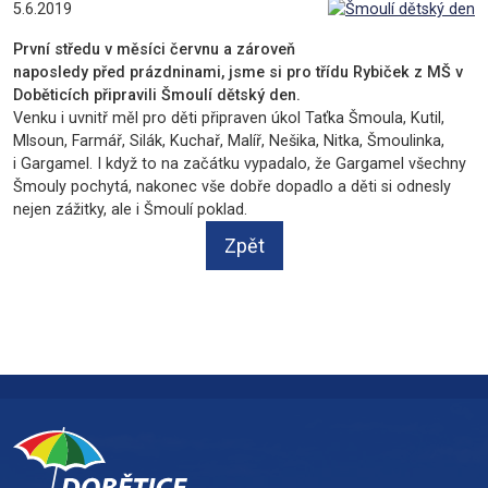
5.6.2019
První středu v měsíci červnu a zároveň
naposledy před prázdninami, jsme si pro třídu Rybiček z MŠ v
Doběticích připravili Šmoulí dětský den.
Venku i uvnitř měl pro děti připraven úkol Taťka Šmoula, Kutil,
Mlsoun, Farmář, Silák, Kuchař, Malíř, Nešika, Nitka, Šmoulinka,
i Gargamel. I když to na začátku vypadalo, že Gargamel všechny
Šmouly pochytá, nakonec vše dobře dopadlo a děti si odnesly
nejen zážitky, ale i Šmoulí poklad.
Zpět