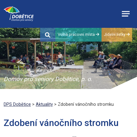
Volná pracovní místa
Jídelní lístky
Domov pro seniory Dobětice, p. o.
DPS Dobětice
>
Aktuality
> Zdobení vánočního stromku
Zdobení vánočního stromku